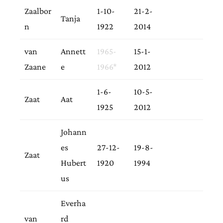
Zaalbor
1-10-
21-2-
Tanja
n
1922
2014
van
Annett
1965-
15-1-
Zaane
e
1966*
2012
1-6-
10-5-
Zaat
Aat
1925
2012
Johann
es
27-12-
19-8-
Zaat
Hubert
1920
1994
us
Everha
van
rd