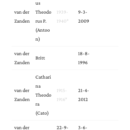
us
van der
Theodo
1939-
9-3-
Zanden
rus P.
1940*
2009
(Antoo
n)
van der
18-8-
Britt
Zanden
1996
Cathari
na
van der
1915-
21-4-
Theodo
Zanden
1916*
2012
ra
(Cato)
van der
22-9-
3-6-