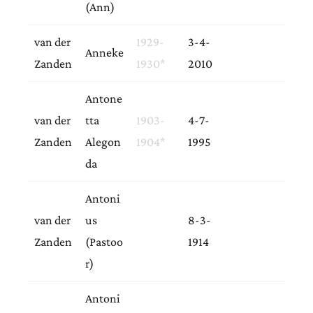
(Ann)
van der
1929-
3-4-
Anneke
Zanden
1930*
2010
Antone
van der
tta
1903-
4-7-
Zanden
Alegon
1904*
1995
da
Antoni
van der
us
8-3-
Zanden
(Pastoo
1914
r)
Antoni