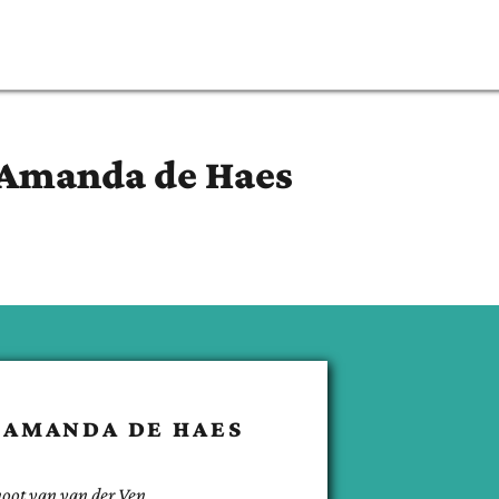
 Amanda
de Haes
 AMANDA
DE HAES
noot van
van der Ven
.