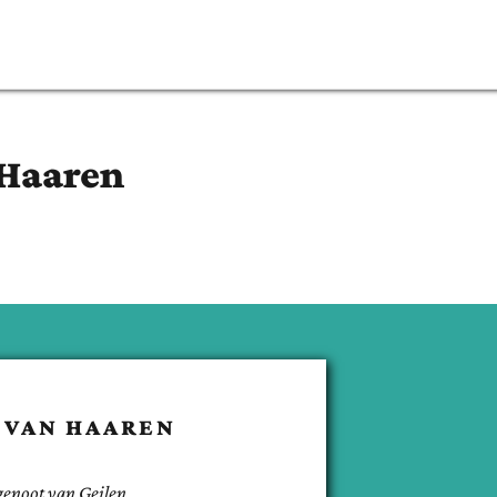
 Haaren
VAN HAAREN
genoot van
Geilen
.