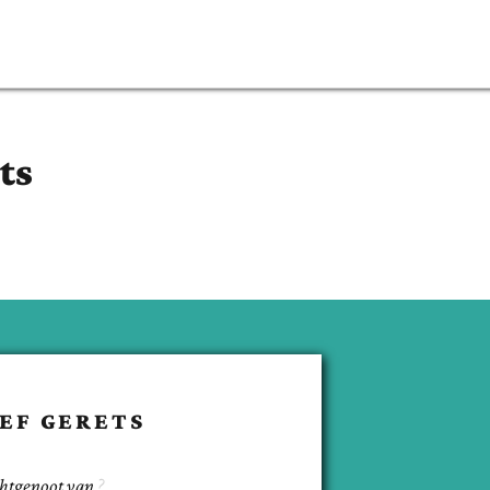
ts
ZEF
GERETS
chtgenoot van
.