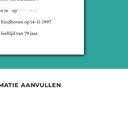
n te
op
1917-1918*
e
Eindhoven
op
14-11-1997
 leeftijd van
79
jaar.
MATIE AANVULLEN