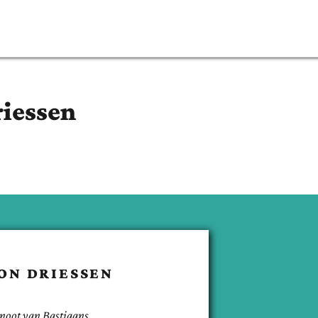
iessen
ON
DRIESSEN
noot van
Bastiaans
.