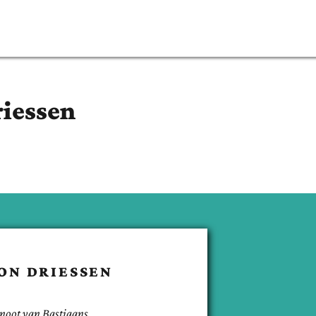
iessen
ON
DRIESSEN
noot van
Bastiaans
.