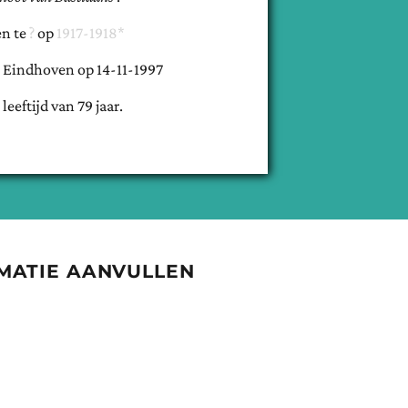
n te
op
1917-1918*
e
Eindhoven
op
14-11-1997
 leeftijd van
79
jaar.
MATIE AANVULLEN