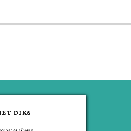
IET
DIKS
genoot van
Bagen
.