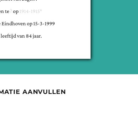
en te
op
1914-1915*
e
Eindhoven
op
15-3-1999
 leeftijd van
84
jaar.
MATIE AANVULLEN