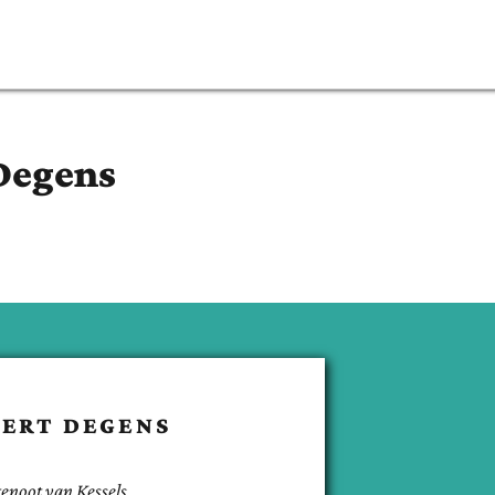
Degens
ERT
DEGENS
genoot van
Kessels
.