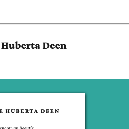
 Huberta
Deen
E HUBERTA
DEEN
enoot van
Beentje
.