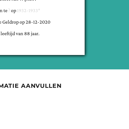
n te
op
1932-1933*
e
Geldrop
op
28-12-2020
 leeftijd van
88
jaar.
MATIE AANVULLEN