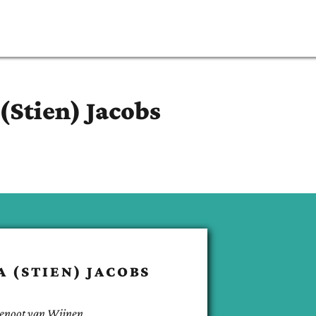
 (Stien)
Jacobs
A (STIEN)
JACOBS
enoot van
Wijnen
.