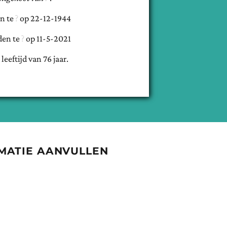
n te
op
22-12-1944
den te
op
11-5-2021
 leeftijd van
76
jaar.
MATIE AANVULLEN