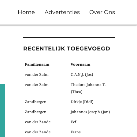
Home
Advertenties
Over Ons
RECENTELIJK TOEGEVOEGD
Familienaam
Voornaam
van der Zalm
C.A.N.J. (Jos)
van der Zalm
Thedora Johanna T.
(Thea)
Zandbergen
Dirkje (Didi)
Zandbergen
Johannes Jozeph (Jan)
van der Zande
Eef
van der Zande
Frans