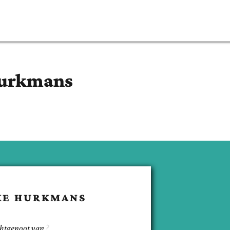
urkmans
KE
HURKMANS
chtgenoot van
.