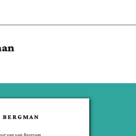
man
N
BERGMAN
oot van
van Beersum
.