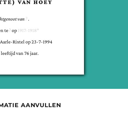
TTE)
VAN HOEY
chtgenoot van
.
n te
op
1917-1918*
Aarle-Rixtel
op
23-7-1994
 leeftijd van
76
jaar.
MATIE AANVULLEN