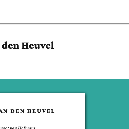
 den Heuvel
AN DEN HEUVEL
enoot van
Hofmans
.