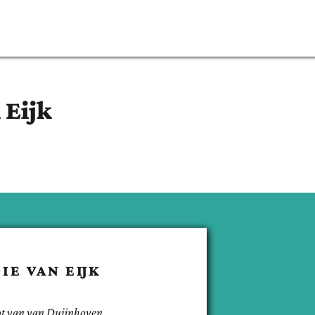
 Eijk
DIE
VAN EIJK
t van
van Duijnhoven
.