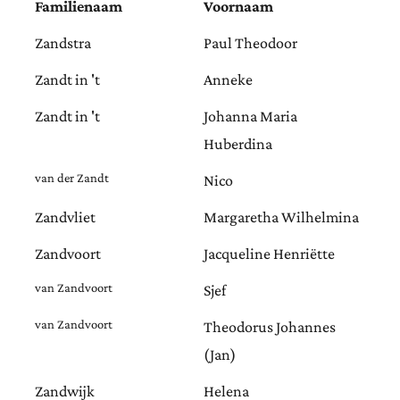
Familienaam
Voornaam
Zandstra
Paul Theodoor
Zandt in 't
Anneke
Zandt in 't
Johanna Maria
Huberdina
van der Zandt
Nico
Zandvliet
Margaretha Wilhelmina
Zandvoort
Jacqueline Henriëtte
van Zandvoort
Sjef
van Zandvoort
Theodorus Johannes
(Jan)
Zandwijk
Helena