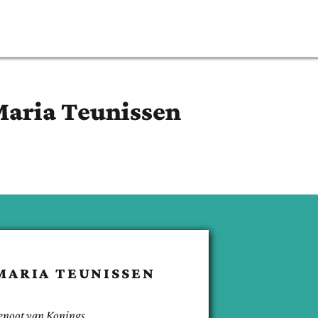
Maria
Teunissen
MARIA
TEUNISSEN
enoot van
Konings
.