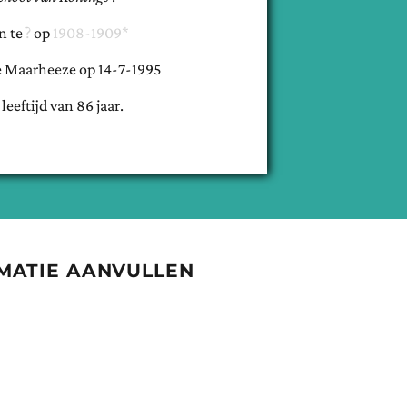
n te
op
1908-1909*
e
Maarheeze
op
14-7-1995
 leeftijd van
86
jaar.
MATIE AANVULLEN