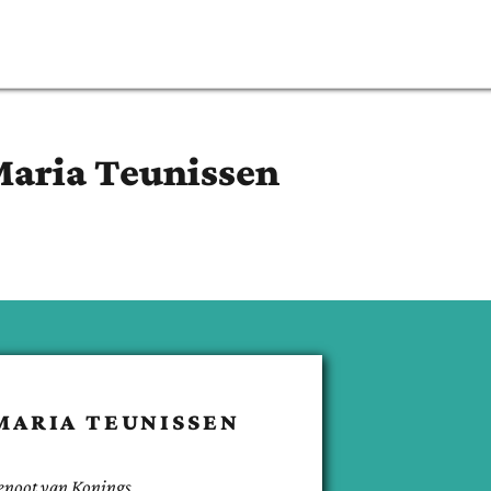
Maria
Teunissen
MARIA
TEUNISSEN
enoot van
Konings
.