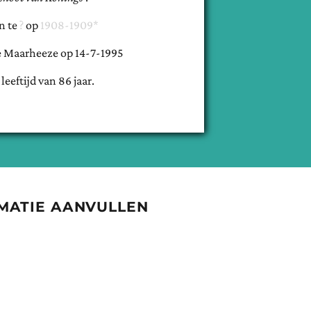
n te
op
1908-1909*
e
Maarheeze
op
14-7-1995
 leeftijd van
86
jaar.
MATIE AANVULLEN