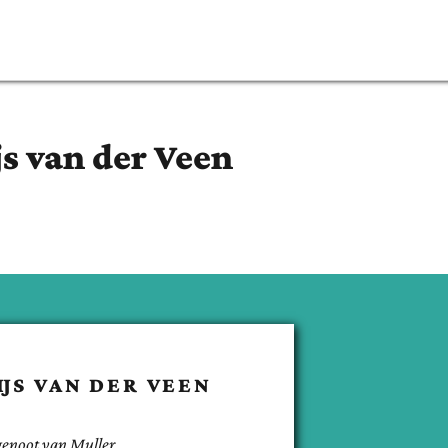
js
van der Veen
JS
VAN DER VEEN
genoot van
Muller
.