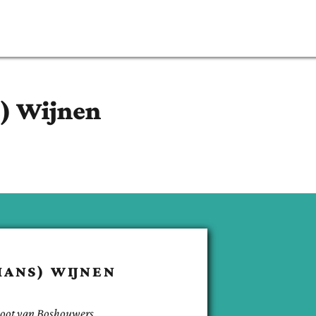
)
Wijnen
(HANS)
WIJNEN
oot van
Boshouwers
.