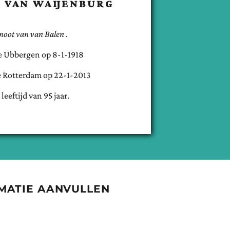
)
VAN WAIJENBURG
noot van
van Balen
.
e
Ubbergen
op
8-1-1918
e
Rotterdam
op
22-1-2013
 leeftijd van
95
jaar.
MATIE AANVULLEN