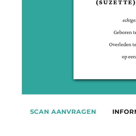
(SUZETTE
echtge
Geboren t
Overleden t
op een
SCAN AANVRAGEN
INFOR