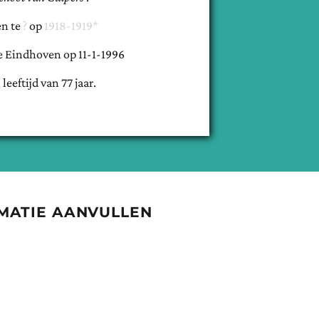
n te
op
1918-1919*
e
Eindhoven
op
11-1-1996
 leeftijd van
77
jaar.
MATIE AANVULLEN