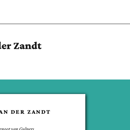
der Zandt
AN DER ZANDT
enoot van
Gulpers
.