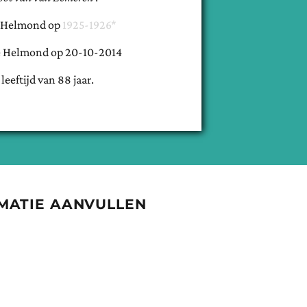
Helmond
op
1925-1926*
e
Helmond
op
20-10-2014
 leeftijd van
88
jaar.
MATIE AANVULLEN