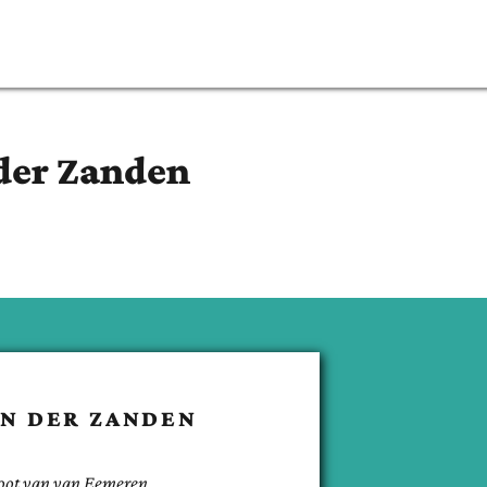
der Zanden
N DER ZANDEN
oot van
van Eemeren
.