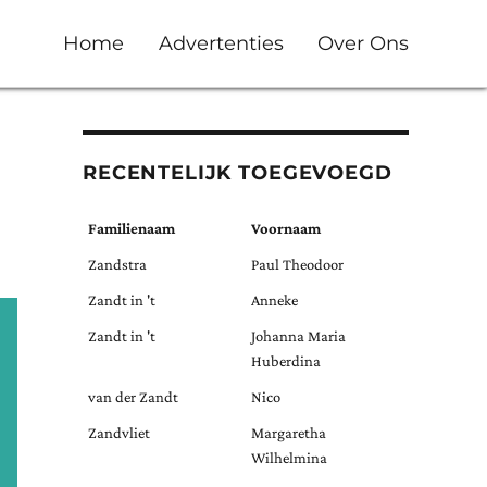
Home
Advertenties
Over Ons
RECENTELIJK TOEGEVOEGD
Familienaam
Voornaam
Zandstra
Paul Theodoor
Zandt in 't
Anneke
Zandt in 't
Johanna Maria
Huberdina
van der Zandt
Nico
Zandvliet
Margaretha
Wilhelmina