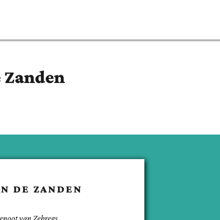
e Zanden
AN DE ZANDEN
enoot van
Zebregs
.