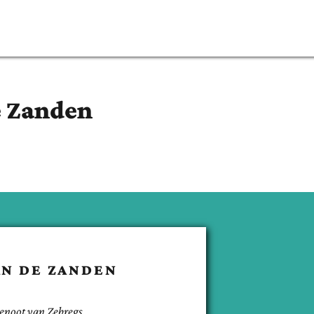
e Zanden
AN DE ZANDEN
enoot van
Zebregs
.