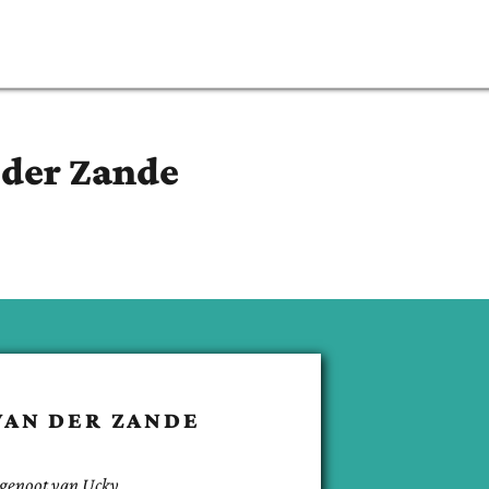
 der Zande
VAN DER ZANDE
tgenoot van
Ucky
.