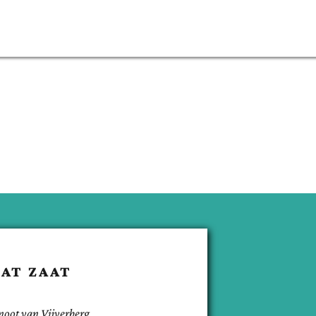
AAT
ZAAT
noot van
Vijverberg
.