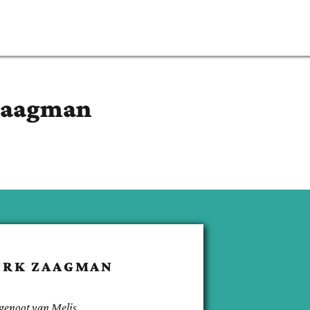
Zaagman
IRK
ZAAGMAN
genoot van
Melis
.