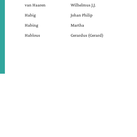
van Haaren
Wilhelmus J.J.
Habig
Johan Philip
Habing
Martha
Hablous
Gerardus (Gerard)