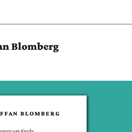
an
Blomberg
AFFAN
BLOMBERG
genoot van
Krocke
.