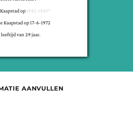
Kaapstad
op
1942-1943*
te
Kaapstad
op
17-6-1972
 leeftijd van
29
jaar.
MATIE AANVULLEN