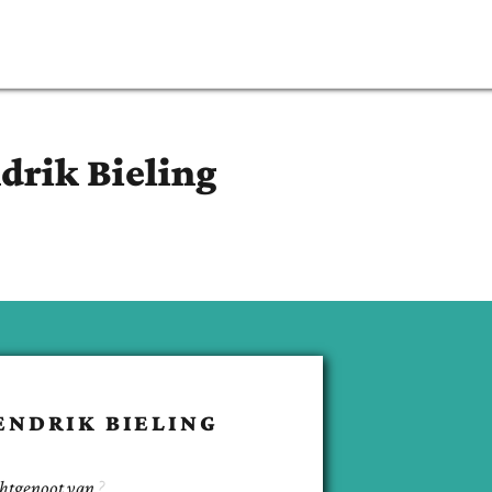
drik
Bieling
ENDRIK
BIELING
chtgenoot van
.