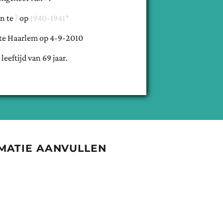
n te
op
1940-1941*
te
Haarlem
op
4-9-2010
 leeftijd van
69
jaar.
MATIE AANVULLEN