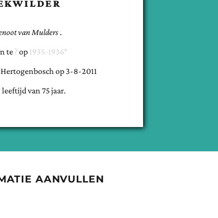
EKWILDER
enoot van
Mulders
.
n te
op
1935-1936*
-Hertogenbosch
op
3-8-2011
 leeftijd van
75
jaar.
MATIE AANVULLEN